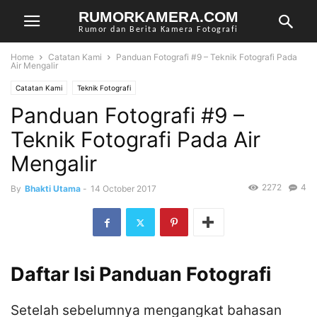
RUMORKAMERA.COM
Rumor dan Berita Kamera Fotografi
Home
Catatan Kami
Panduan Fotografi #9 – Teknik Fotografi Pada
Air Mengalir
Catatan Kami
Teknik Fotografi
Panduan Fotografi #9 –
Teknik Fotografi Pada Air
Mengalir
2272
4
By
Bhakti Utama
-
14 October 2017
Daftar Isi Panduan Fotografi
Setelah sebelumnya mengangkat bahasan