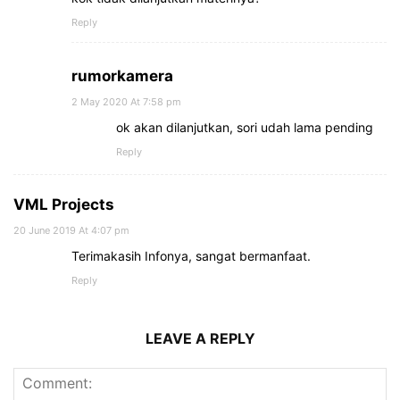
Reply
rumorkamera
2 May 2020 At 7:58 pm
ok akan dilanjutkan, sori udah lama pending
Reply
VML Projects
20 June 2019 At 4:07 pm
Terimakasih Infonya, sangat bermanfaat.
Reply
LEAVE A REPLY