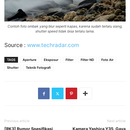
Contoh foto ombak yang blur seperti kapas, karena sudah terlalu siang,
shutter speed tidak bisa terlalu lama.
Source :
www.techradar.com
TAGS
Aperture
Eksposur
Filter
Filter ND
Foto Air
Shutter
Teknik Fotografi
Previous article
Next article
[RK3] Rumor Spesifikasi
Kamera Yashica Y35, Gaya