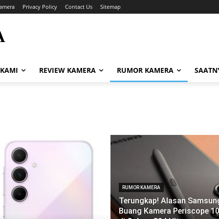
amera
Privacy Policy
Contact Us
Sitemap
A
i
 KAMI
REVIEW KAMERA
RUMOR KAMERA
SAATN
RUMOR KAMERA
Terungkap! Alasan Samsun
Buang Kamera Periscope 1