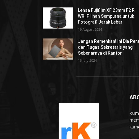
Lensa Fujifilm XF 23mm F2 R
WR: Pilihan Sempurna untuk
Fotografi Jarak Lebar
19 August 2024
Jangan Remehkan! Ini Dia Per
dan Tugas Sekretaris yang
Sebenarnya di Kantor
16 July 2024
AB
Rumo
memb
kame