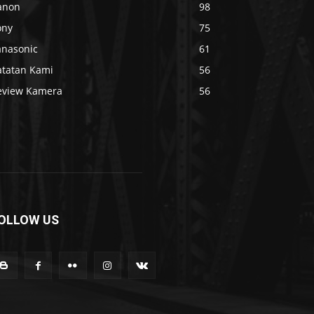
anon
98
ony
75
anasonic
61
atatan Kami
56
eview Kamera
56
OLLOW US