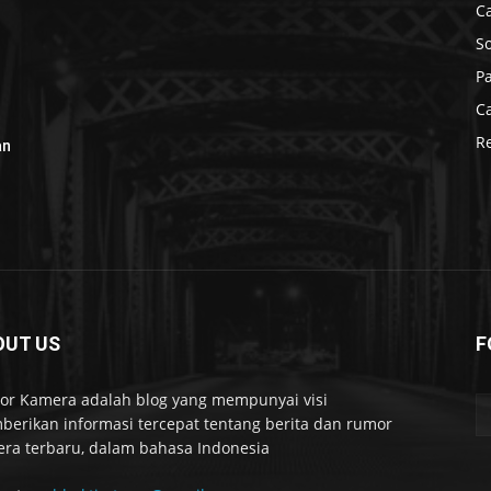
C
S
P
C
R
an
OUT US
F
r Kamera adalah blog yang mempunyai visi
erikan informasi tercepat tentang berita dan rumor
ra terbaru, dalam bahasa Indonesia