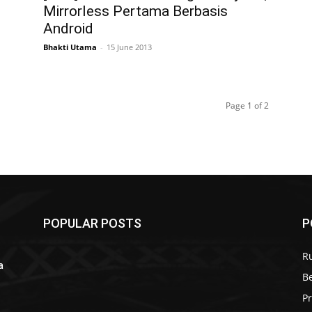
Mirrorless Pertama Berbasis
Android
Bhakti Utama
-
15 June 2013
Page 1 of 2
POPULAR POSTS
P
R
a
B
r
P