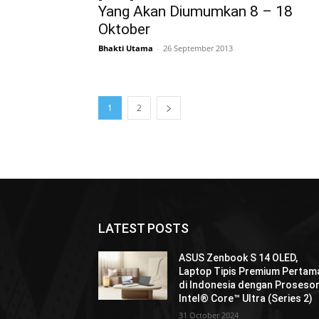
Yang Akan Diumumkan 8 – 18
Oktober
Bhakti Utama
-
26 September 2013
1
2
LATEST POSTS
ASUS Zenbook S 14 OLED,
Laptop Tipis Premium Pertam
di Indonesia dengan Proseso
Intel® Core™ Ultra (Series 2)
31 October 2024