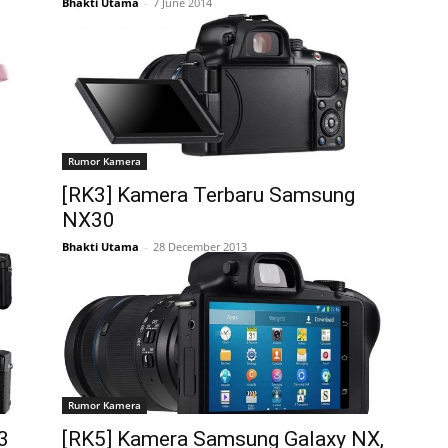
Bhakti Utama
-
7 June 2014
Rumor Kamera
[RK3] Kamera Terbaru Samsung
NX30
Bhakti Utama
-
28 December 2013
Rumor Kamera
3
[RK5] Kamera Samsung Galaxy NX,