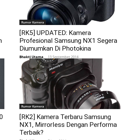
Rumor Kamera
[RK5] UPDATED: Kamera
h
Profesional Samsung NX1 Segera
Diumumkan Di Photokina
Bhakti Utama
-
13 September 2014
Rumor Kamera
0
[RK2] Kamera Terbaru Samsung
NX1, Mirrorless Dengan Performa
Terbaik?