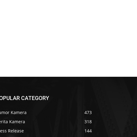
OPULAR CATEGORY
umor Kamera
473
erita Kamera
318
ress Release
144