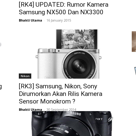
[RK4] UPDATED: Rumor Kamera
Samsung NX500 Dan NX3300
Bhakti Utama
-
16 January 2015
Nikon
g
[RK3] Samsung, Nikon, Sony
Dirumorkan Akan Rilis Kamera
Sensor Monokrom ?
Bhakti Utama
-
30 September 2014