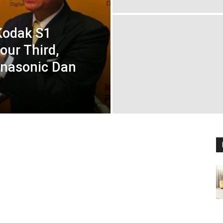
Kodak S1
our Third,
nasonic Dan