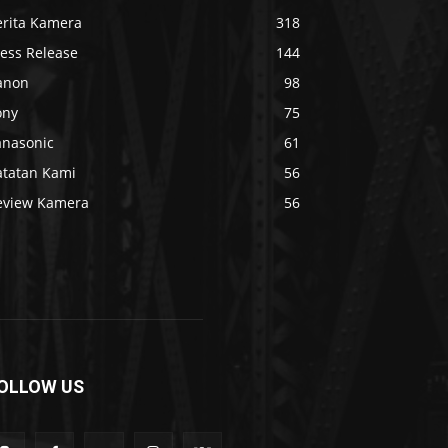
erita Kamera
318
ress Release
144
anon
98
ony
75
anasonic
61
atatan Kami
56
eview Kamera
56
OLLOW US