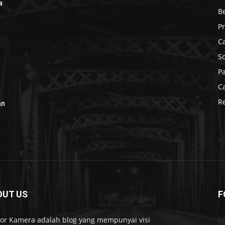
a
B
r
P
C
S
P
C
R
an
OUT US
F
r Kamera adalah blog yang mempunyai visi