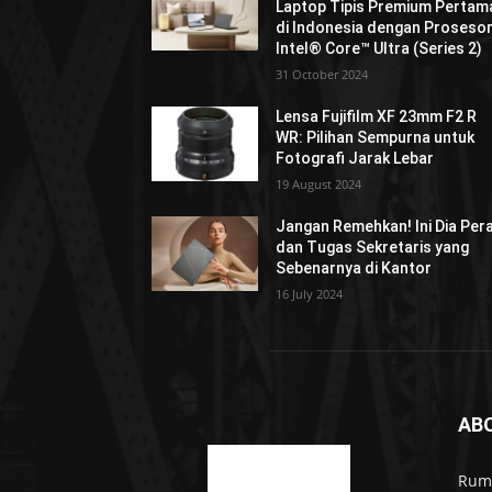
Laptop Tipis Premium Pertam
di Indonesia dengan Proseso
Intel® Core™ Ultra (Series 2)
31 October 2024
Lensa Fujifilm XF 23mm F2 R
WR: Pilihan Sempurna untuk
Fotografi Jarak Lebar
19 August 2024
Jangan Remehkan! Ini Dia Per
dan Tugas Sekretaris yang
Sebenarnya di Kantor
16 July 2024
AB
Rumo