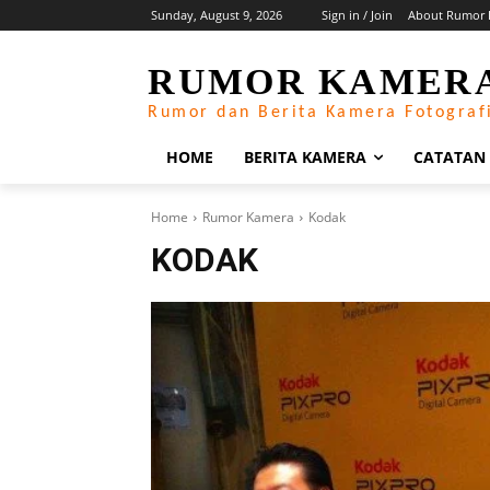
Sunday, August 9, 2026
Sign in / Join
About Rumor 
RUMOR KAMER
Rumor dan Berita Kamera Fotograf
HOME
BERITA KAMERA
CATATAN
Home
Rumor Kamera
Kodak
KODAK