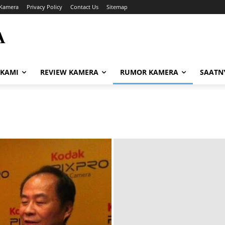
Kamera
Privacy Policy
Contact Us
Sitemap
A
i
 KAMI
REVIEW KAMERA
RUMOR KAMERA
SAATN