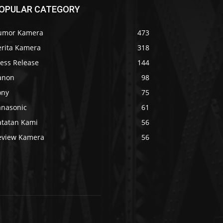
OPULAR CATEGORY
umor Kamera
473
erita Kamera
318
ress Release
144
anon
98
ony
75
anasonic
61
atatan Kami
56
eview Kamera
56