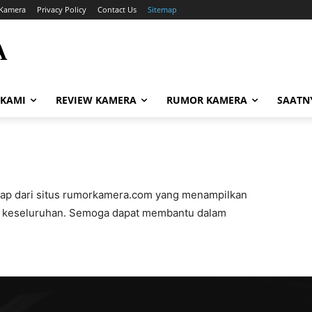
Kamera
Privacy Policy
Contact Us
Sitemap
A
i
 KAMI
REVIEW KAMERA
RUMOR KAMERA
SAATN
temap dari situs rumorkamera.com yang menampilkan
ra keseluruhan. Semoga dapat membantu dalam