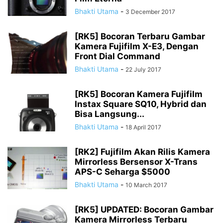
Bhakti Utama
-
3 December 2017
[RK5] Bocoran Terbaru Gambar
Kamera Fujifilm X-E3, Dengan
Front Dial Command
Bhakti Utama
-
22 July 2017
[RK5] Bocoran Kamera Fujifilm
Instax Square SQ10, Hybrid dan
Bisa Langsung...
Bhakti Utama
-
18 April 2017
[RK2] Fujifilm Akan Rilis Kamera
Mirrorless Bersensor X-Trans
APS-C Seharga $5000
Bhakti Utama
-
10 March 2017
[RK5] UPDATED: Bocoran Gambar
Kamera Mirrorless Terbaru