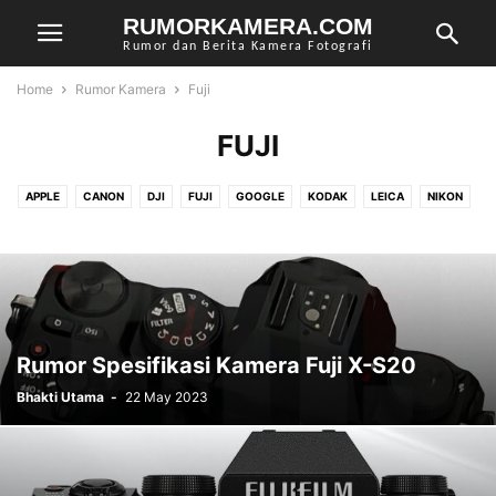
RUMORKAMERA.COM
Rumor dan Berita Kamera Fotografi
Home
Rumor Kamera
Fuji
FUJI
APPLE
CANON
DJI
FUJI
GOOGLE
KODAK
LEICA
NIKON
OLYMPUS
PANASONIC
PENTAX
RICOH
SAMSUNG
SIGMA
SONY
Rumor Spesifikasi Kamera Fuji X-S20
Bhakti Utama
-
22 May 2023