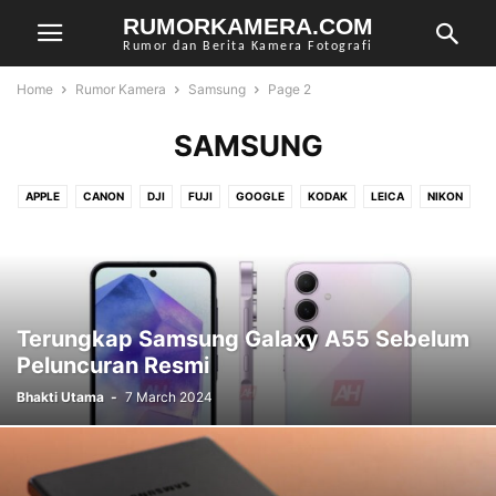
RUMORKAMERA.COM
Rumor dan Berita Kamera Fotografi
Home
Rumor Kamera
Samsung
Page 2
SAMSUNG
APPLE
CANON
DJI
FUJI
GOOGLE
KODAK
LEICA
NIKON
OLYMPUS
PANASONIC
PENTAX
RICOH
SAMSUNG
SIGMA
SONY
Terungkap Samsung Galaxy A55 Sebelum
Peluncuran Resmi
Bhakti Utama
-
7 March 2024