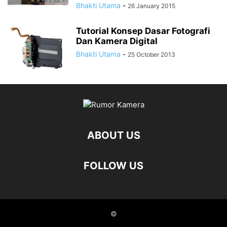
Bhakti Utama
-
26 January 2015
Tutorial Konsep Dasar Fotografi
Dan Kamera Digital
Bhakti Utama
-
25 October 2013
ABOUT US
FOLLOW US
©