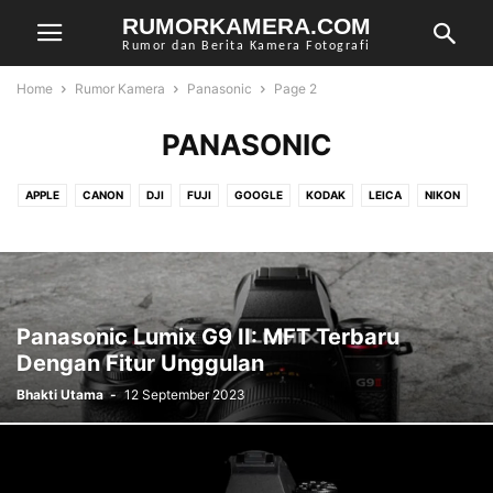
RUMORKAMERA.COM
Rumor dan Berita Kamera Fotografi
Home
Rumor Kamera
Panasonic
Page 2
PANASONIC
APPLE
CANON
DJI
FUJI
GOOGLE
KODAK
LEICA
NIKON
OLYMPUS
PANASONIC
PENTAX
RICOH
SAMSUNG
SIGMA
SONY
Panasonic Lumix G9 II: MFT Terbaru
Dengan Fitur Unggulan
Bhakti Utama
-
12 September 2023