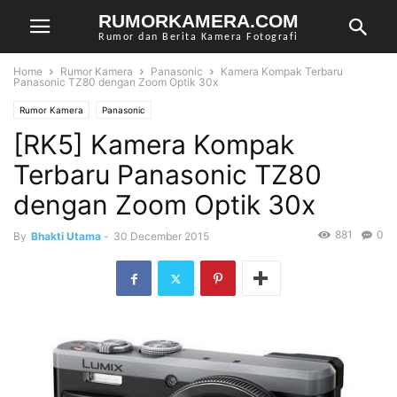
RUMORKAMERA.COM
Rumor dan Berita Kamera Fotografi
Home
Rumor Kamera
Panasonic
Kamera Kompak Terbaru
Panasonic TZ80 dengan Zoom Optik 30x
Rumor Kamera
Panasonic
[RK5] Kamera Kompak
Terbaru Panasonic TZ80
dengan Zoom Optik 30x
881
0
By
Bhakti Utama
-
30 December 2015