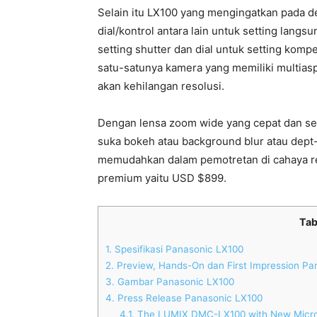
Selain itu LX100 yang mengingatkan pada de
dial/kontrol antara lain untuk setting langs
setting shutter dan dial untuk setting komp
satu-satunya kamera yang memiliki multiasp
akan kehilangan resolusi.
Dengan lensa zoom wide yang cepat dan sen
suka bokeh atau background blur atau dept-o
memudahkan dalam pemotretan di cahaya re
premium yaitu USD $899.
Tab
1.
Spesifikasi Panasonic LX100
2.
Preview, Hands-On dan First Impression Pa
3.
Gambar Panasonic LX100
4.
Press Release Panasonic LX100
4.1.
The LUMIX DMC-LX100 with New Micro 