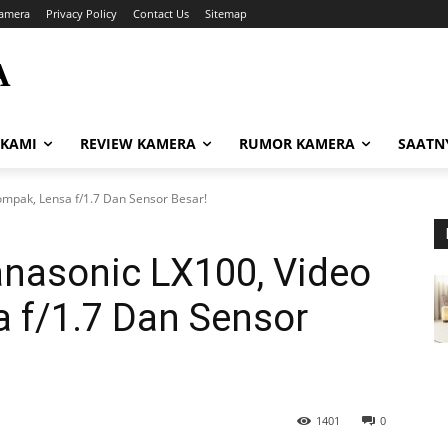
amera
Privacy Policy
Contact Us
Sitemap
A
i
 KAMI
REVIEW KAMERA
RUMOR KAMERA
SAATN
ompak, Lensa f/1.7 Dan Sensor Besar!
anasonic LX100, Video
 f/1.7 Dan Sensor
1401
0