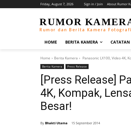
Friday, August 7, 2026
Sign in / Join
About Rumor K
RUMOR KAMER
Rumor dan Berita Kamera Fotograf
HOME
BERITA KAMERA
CATATAN
Home
Berita Kamera
Panasonic LX100, Video 4K, K
Berita Kamera
Press Release
[Press Release] P
4K, Kompak, Lensa
Besar!
By
Bhakti Utama
15 September 2014