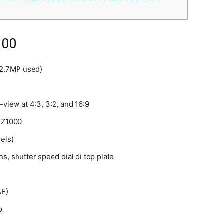
100
12.7MP used)
view at 4:3, 3:2, and 16:9
FZ1000
els)
ns, shutter speed dial di top plate
AF)
p