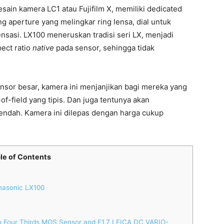
sain kamera LC1 atau Fujifilm X, memiliki dedicated
ung aperture yang melingkar ring lensa, dial untuk
ensasi. LX100 meneruskan tradisi seri LX, menjadi
ect ratio
native
pada sensor, sehingga tidak
sor besar, kamera ini menjanjikan bagi mereka yang
f-field yang tipis. Dan juga tentunya akan
ndah. Kamera ini dilepas dengan harga cukup
le of Contents
nasonic LX100
Four Thirds MOS Sensor and F1.7 LEICA DC VARIO-