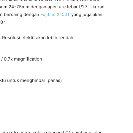
oom 24-75mm dengan aperture lebar f/1.7. Ukuran
an bersaing dengan
Fujifilm X100T
yang juga akan
0 :
 Resolusi efektif akan lebih rendah.
 / 0.7x magnification
ktu untuk menghindari panas)
ain retro mirip sekali dengan LC1 gambar di atas.