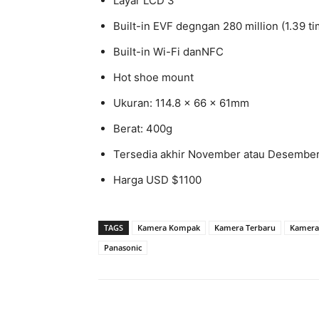
Layar LCD 3″
Built-in EVF degngan 280 million (1.39 tim
Built-in Wi-Fi danNFC
Hot shoe mount
Ukuran: 114.8 x 66 x 61mm
Berat: 400g
Tersedia akhir November atau Desembe
Harga USD $1100
TAGS
Kamera Kompak
Kamera Terbaru
Kamera
Panasonic
Share