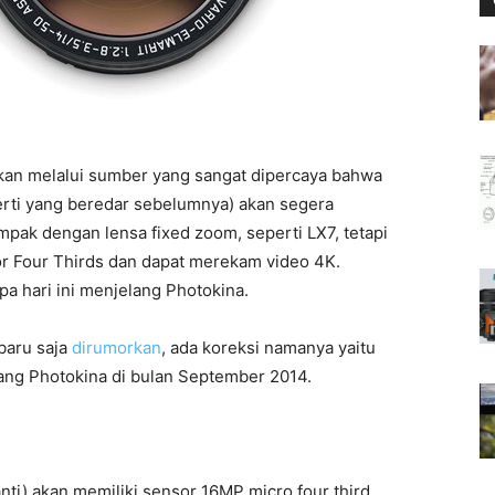
an melalui sumber yang sangat dipercaya bahwa
rti yang beredar sebelumnya) akan segera
ak dengan lensa fixed zoom, seperti LX7, tetapi
or Four Thirds dan dapat merekam video 4K.
 hari ini menjelang Photokina.
baru saja
dirumorkan
, ada koreksi namanya yaitu
ng Photokina di bulan September 2014.
ti) akan memiliki sensor 16MP micro four third