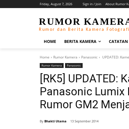
Friday, August 7, 2026
Sign in / Join
About Rumor K
RUMOR KAMER
Rumor dan Berita Kamera Fotograf
HOME
BERITA KAMERA
CATATAN
Home
Rumor Kamera
Panasonic
UPDATED: Kamera
Rumor Kamera
Panasonic
[RK5] UPDATED: 
Panasonic Lumix 
Rumor GM2 Menj
By
Bhakti Utama
13 September 2014