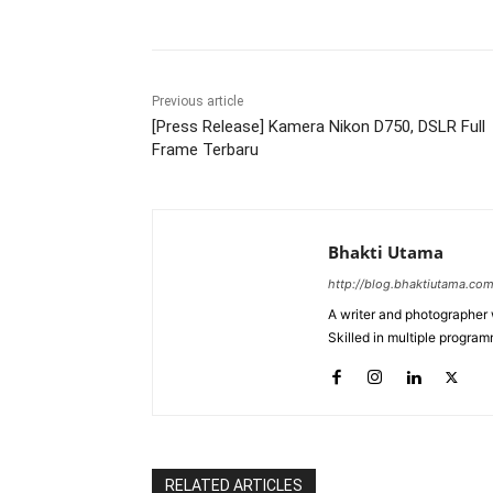
Previous article
[Press Release] Kamera Nikon D750, DSLR Full
Frame Terbaru
Bhakti Utama
http://blog.bhaktiutama.co
A writer and photographer w
Skilled in multiple program
RELATED ARTICLES