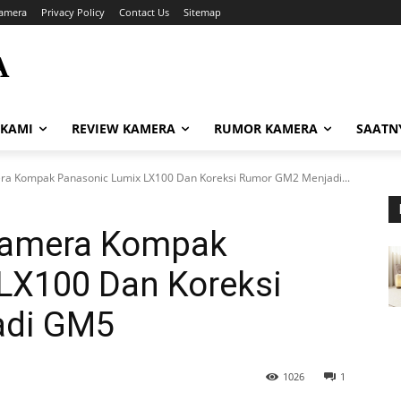
amera
Privacy Policy
Contact Us
Sitemap
A
i
 KAMI
REVIEW KAMERA
RUMOR KAMERA
SAATN
 Kompak Panasonic Lumix LX100 Dan Koreksi Rumor GM2 Menjadi...
Kamera Kompak
LX100 Dan Koreksi
adi GM5
1026
1