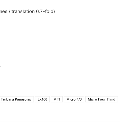
es / translation 0.7-fold)
r
 Terbaru Panasonic
LX100
MFT
Micro 4/3
Micro Four Third