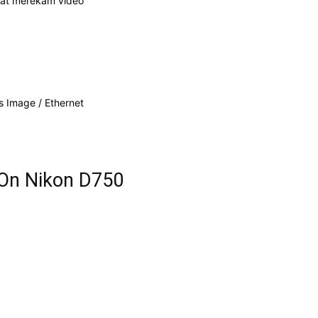
saat merekam video
s Image / Ethernet
 On Nikon D750