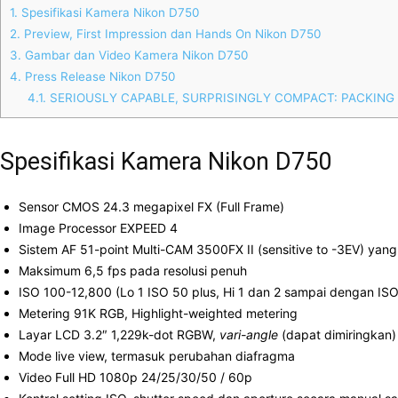
1.
Spesifikasi Kamera Nikon D750
2.
Preview, First Impression dan Hands On Nikon D750
3.
Gambar dan Video Kamera Nikon D750
4.
Press Release Nikon D750
4.1.
SERIOUSLY CAPABLE, SURPRISINGLY COMPACT: PACKING 
Spesifikasi Kamera Nikon D750
Sensor CMOS 24.3 megapixel FX (Full Frame)
Image Processor EXPEED 4
Sistem AF 51-point Multi-CAM 3500FX II (sensitive to -3EV) yang
Maksimum 6,5 fps pada resolusi penuh
ISO 100-12,800 (Lo 1 ISO 50 plus, Hi 1 dan 2 sampai dengan IS
Metering 91K RGB, Highlight-weighted metering
Layar LCD 3.2″ 1,229k-dot RGBW,
vari-angle
(dapat dimiringkan)
Mode live view, termasuk perubahan diafragma
Video Full HD 1080p 24/25/30/50 / 60p