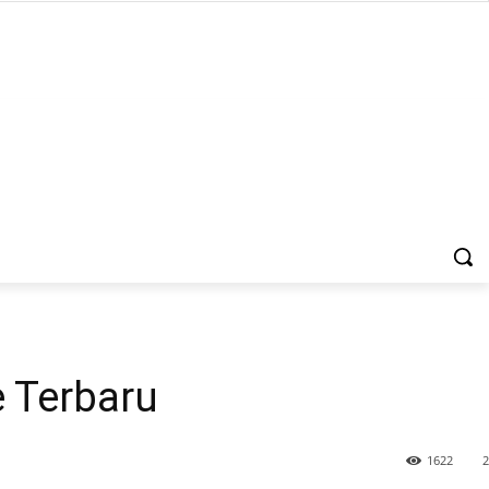
e Terbaru
1622
2