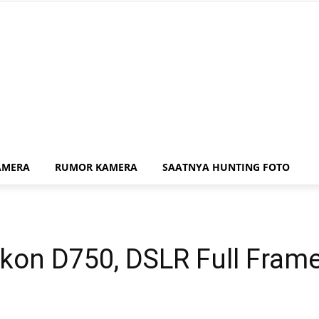
Contact Us
Sitemap
AMERA
RUMOR KAMERA
SAATNYA HUNTING FOTO
ikon D750, DSLR Full Fram