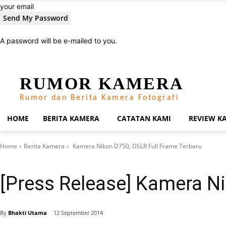
your email
A password will be e-mailed to you.
Friday, August 7, 2026
Sign in / Join
About Rumor Kamera
Privacy Policy
RUMOR KAMERA
Rumor dan Berita Kamera Fotografi
HOME
BERITA KAMERA
CATATAN KAMI
REVIEW K
Home
Berita Kamera
Kamera Nikon D750, DSLR Full Frame Terbaru
Berita Kamera
Press Release
[Press Release] Kamera N
By
Bhakti Utama
12 September 2014