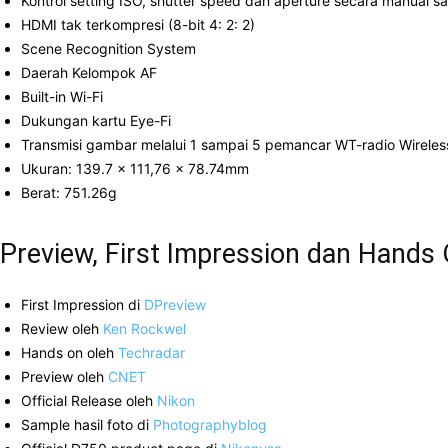
Kontrol setting ISO, shutter speed dan aperture secara manual 
HDMI tak terkompresi (8-bit 4: 2: 2)
Scene Recognition System
Daerah Kelompok AF
Built-in Wi-Fi
Dukungan kartu Eye-Fi
Transmisi gambar melalui 1 sampai 5 pemancar WT-radio Wireles
Ukuran: 139.7 x 111,76 x 78.74mm
Berat: 751.26g
Preview, First Impression dan Hands
First Impression di
DPreview
Review oleh
Ken Rockwel
Hands on oleh
Techradar
Preview oleh
CNET
Official Release oleh
Nikon
Sample hasil foto di
Photographyblog