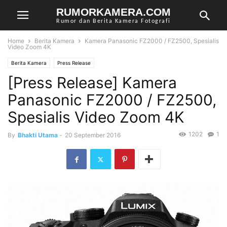
RUMORKAMERA.COM
Rumor dan Berita Kamera Fotografi
Home
Berita Kamera
Kamera Panasonic FZ2000 / FZ2500, Spesialis
Video Zoom 4K
Berita Kamera
Press Release
[Press Release] Kamera
Panasonic FZ2000 / FZ2500,
Spesialis Video Zoom 4K
1202
1
By
Bhakti Utama
-
20 September 2016