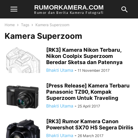
RUMORKAMERA.COM
Rumor dan Berita Kamera Fotografi
Home
Tags
Kamera Superzoom
Kamera Superzoom
[RK3] Kamera Nikon Terbaru,
Nikon Coolpix Superzoom
Beredar Sketsa dan Patennya
Bhakti Utama
-
11 November 2017
[Press Release] Kamera Terbaru
Panasonic TZ90, Kompak
Superzoom Untuk Traveling
Bhakti Utama
-
25 April 2017
[RK3] Rumor Kamera Canon
Powershot SX70 HS Segera Dirilis
Bhakti Utama
-
26 March 2017