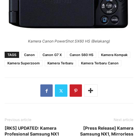
Kamera Canon PowerShot SX60 HS (Belakang)
TAGS
Canon
Canon G7 X
Canon S60 HS
Kamera Kompak
Kamera Superzoom
Kamera Terbaru
Kamera Terbaru Canon
Previous article
Next article
[RK5] UPDATED: Kamera
[Press Release] Kamera
Profesional Samsung NX1
Samsung NX1, Mirrorless