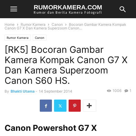
RUMORKAMERA.COM
Rumor dan Berita Kamera Fotografi
Home
Rumor Kamera
Canon
Bocoran Gambar Kamera Kompak
Canon G7 X Dan Kamera Superzoom Canon...
Rumor Kamera
Canon
[RK5] Bocoran Gambar
Kamera Kompak Canon G7 X
Dan Kamera Superzoom
Canon S60 HS.
1006
1
By
Bhakti Utama
-
14 September 2014
Canon Powershot G7 X