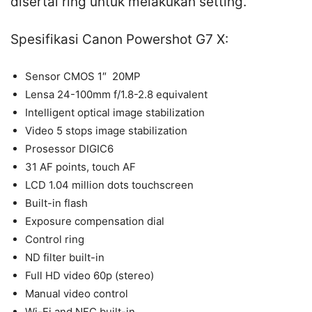
disertai ring untuk melakukan setting.
Spesifikasi Canon Powershot G7 X:
Sensor CMOS 1″ 20MP
Lensa 24-100mm f/1.8-2.8 equivalent
Intelligent optical image stabilization
Video 5 stops image stabilization
Prosessor DIGIC6
31 AF points, touch AF
LCD 1.04 million dots touchscreen
Built-in flash
Exposure compensation dial
Control ring
ND filter built-in
Full HD video 60p (stereo)
Manual video control
Wi-Fi and NFC built-in