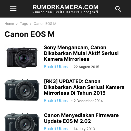
RUMORKAMERA.COM
Rumor dan Berita Kamera Fotografi
Home
Tags
Canon EOS M
Canon EOS M
Sony Mengancam, Canon
Dikabarkan Mulai Aktif Seriusi
Kamera Mirrorless
Bhakti Utama
-
22 August 2015
[RK3] UPDATED: Canon
Dikabarkan Akan Seriusi Kamera
Mirrorless Di Tahun 2015
Bhakti Utama
-
2 December 2014
Canon Menyediakan Firmware
Update EOS M 2.02
Bhakti Utama
-
14 July 2013