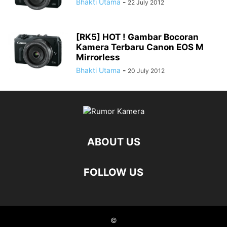
Bhakti Utama
-
22 July 2012
[RK5] HOT ! Gambar Bocoran
Kamera Terbaru Canon EOS M
Mirrorless
Bhakti Utama
-
20 July 2012
ABOUT US
FOLLOW US
©