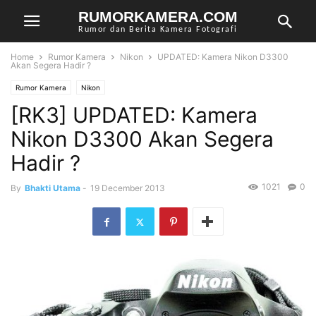
RUMORKAMERA.COM
Rumor dan Berita Kamera Fotografi
Home
Rumor Kamera
Nikon
UPDATED: Kamera Nikon D3300
Akan Segera Hadir ?
Rumor Kamera
Nikon
[RK3] UPDATED: Kamera
Nikon D3300 Akan Segera
Hadir ?
1021
0
By
Bhakti Utama
-
19 December 2013