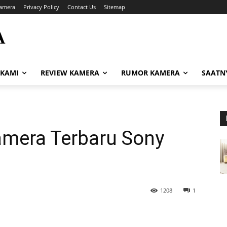
amera
Privacy Policy
Contact Us
Sitemap
A
i
 KAMI
REVIEW KAMERA
RUMOR KAMERA
SAATN
amera Terbaru Sony
1208
1