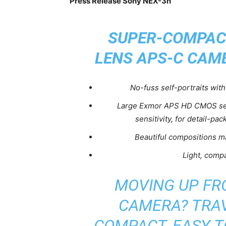
Press Release Sony NEX-3n
SUPER-COMPAC
LENS APS-C CAM
No-fuss self-portraits wit
Large Exmor APS HD CMOS sens
sensitivity, for detail-p
Beautiful compositions m
Light, comp
MOVING UP FR
CAMERA? TRAV
COMPACT, EASY T