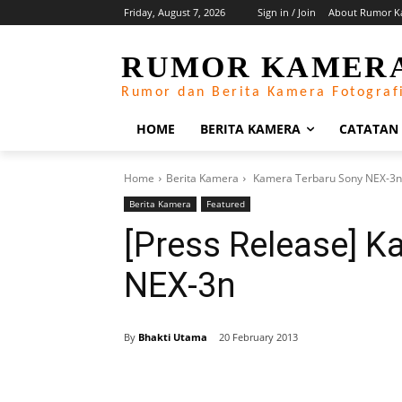
Friday, August 7, 2026
Sign in / Join
About Rumor K
RUMOR KAMER
Rumor dan Berita Kamera Fotograf
HOME
BERITA KAMERA
CATATAN
Home
Berita Kamera
Kamera Terbaru Sony NEX-3n
Berita Kamera
Featured
[Press Release] K
NEX-3n
By
Bhakti Utama
20 February 2013
Share