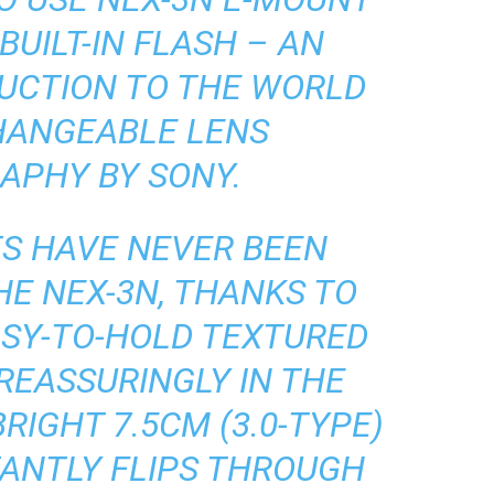
UILT-IN FLASH – AN
DUCTION TO THE WORLD
HANGEABLE LENS
APHY BY SONY.
TS HAVE NEVER BEEN
HE NEX-3N, THANKS TO
ASY-TO-HOLD TEXTURED
 REASSURINGLY IN THE
BRIGHT 7.5CM (3.0-TYPE)
TANTLY FLIPS THROUGH