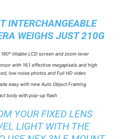
T INTERCHANGEABLE
ERA WEIGHS JUST 210G
h 180° tiltable LCD screen and zoom lever
or with 16.1 effective megapixels and high
acked, low noise photos and Full HD video
ade easy with new Auto Object Framing
act body with pop-up flash
OM YOUR FIXED LENS
EL LIGHT WITH THE
O USE NEX-3N E-MOUNT