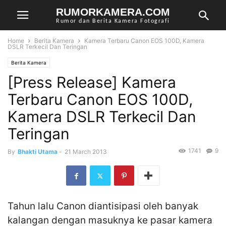
RUMORKAMERA.COM
Rumor dan Berita Kamera Fotografi
Home
Berita Kamera
Kamera Terbaru Canon EOS 100D, Kamera
DSLR Terkecil Dan Teringan
Berita Kamera
[Press Release] Kamera
Terbaru Canon EOS 100D,
Kamera DSLR Terkecil Dan
Teringan
1741
9
By
Bhakti Utama
-
21 March 2013
Tahun lalu Canon diantisipasi oleh banyak
kalangan dengan masuknya ke pasar kamera