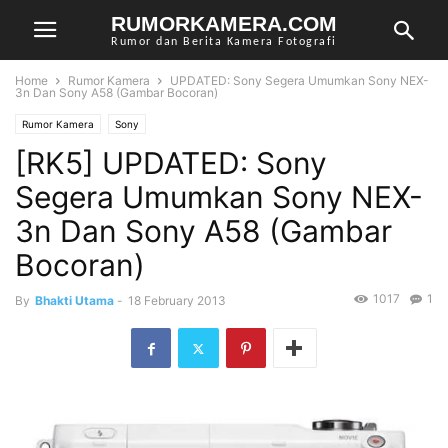
RUMORKAMERA.COM
Rumor dan Berita Kamera Fotografi
Home
Rumor Kamera
UPDATED: Sony Segera Umumkan Sony NEX-
3n Dan Sony A58 (Gambar Bocoran)
Rumor Kamera
Sony
[RK5] UPDATED: Sony
Segera Umumkan Sony NEX-
3n Dan Sony A58 (Gambar
Bocoran)
1017
1
By
Bhakti Utama
-
18 February 2013