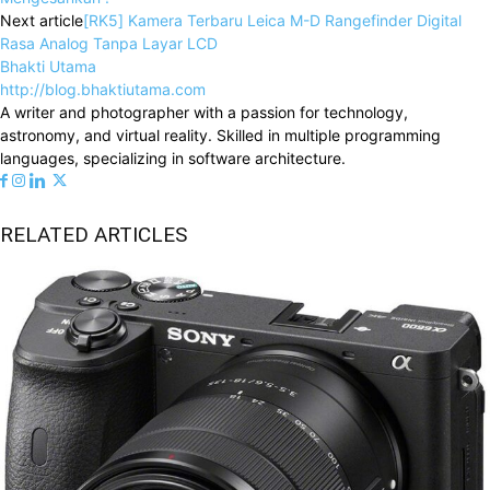
Next article
[RK5] Kamera Terbaru Leica M-D Rangefinder Digital
Rasa Analog Tanpa Layar LCD
Bhakti Utama
http://blog.bhaktiutama.com
A writer and photographer with a passion for technology,
astronomy, and virtual reality. Skilled in multiple programming
languages, specializing in software architecture.
RELATED ARTICLES