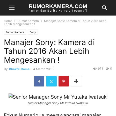
RUMORKAMERA.COM
Rumor dan Berita Kamera Fotografi
Home
Rumor Kamera
Manajer Sony: Kamera di Tahun 2016 Akan
Lebih Mengesankan !
Rumor Kamera
Sony
Manajer Sony: Kamera di
Tahun 2016 Akan Lebih
Mengesankan !
971
0
By
Bhakti Utama
-
4 March 2016
Senior Manager Sony Mr Yutaka Iwatsuki
Fokus Numerique mewawancarai manajer