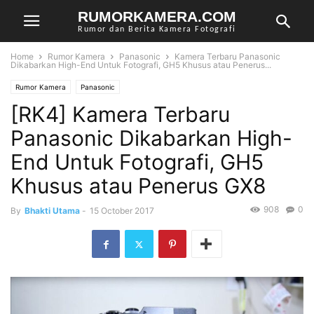
RUMORKAMERA.COM
Rumor dan Berita Kamera Fotografi
Home
Rumor Kamera
Panasonic
Kamera Terbaru Panasonic
Dikabarkan High-End Untuk Fotografi, GH5 Khusus atau Penerus...
Rumor Kamera
Panasonic
[RK4] Kamera Terbaru
Panasonic Dikabarkan High-
End Untuk Fotografi, GH5
Khusus atau Penerus GX8
908
0
By
Bhakti Utama
-
15 October 2017