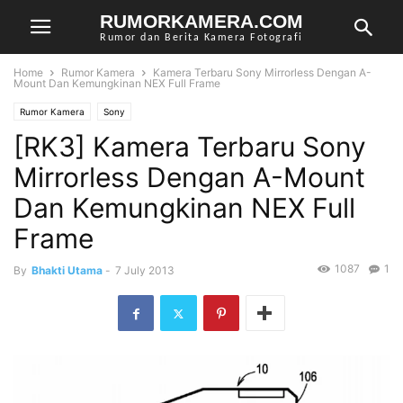
RUMORKAMERA.COM
Rumor dan Berita Kamera Fotografi
Home
Rumor Kamera
Kamera Terbaru Sony Mirrorless Dengan A-
Mount Dan Kemungkinan NEX Full Frame
Rumor Kamera
Sony
[RK3] Kamera Terbaru Sony
Mirrorless Dengan A-Mount
Dan Kemungkinan NEX Full
Frame
1087
1
By
Bhakti Utama
-
7 July 2013