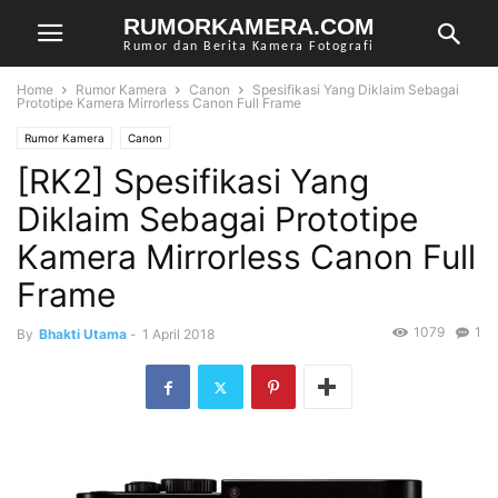
RUMORKAMERA.COM
Rumor dan Berita Kamera Fotografi
Home
Rumor Kamera
Canon
Spesifikasi Yang Diklaim Sebagai
Prototipe Kamera Mirrorless Canon Full Frame
Rumor Kamera
Canon
[RK2] Spesifikasi Yang
Diklaim Sebagai Prototipe
Kamera Mirrorless Canon Full
Frame
1079
1
By
Bhakti Utama
-
1 April 2018