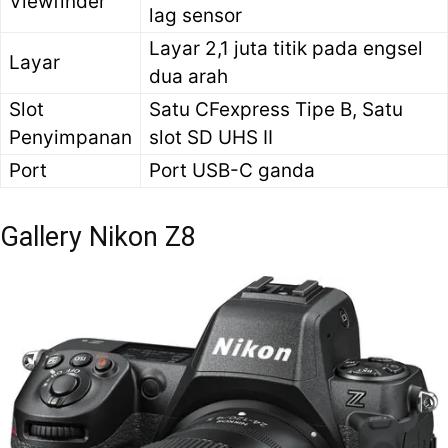
Viewfinder
lag sensor
Layar 2,1 juta titik pada engsel
Layar
dua arah
Slot
Satu CFexpress Tipe B, Satu
Penyimpanan
slot SD UHS II
Port
Port USB-C ganda
Gallery Nikon Z8