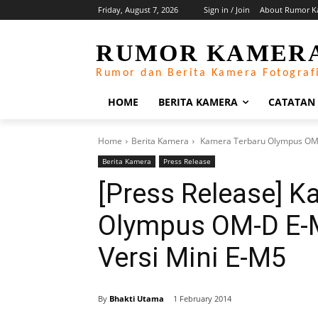
Friday, August 7, 2026
Sign in / Join
About Rumor K
RUMOR KAMER
Rumor dan Berita Kamera Fotograf
HOME
BERITA KAMERA
CATATAN
Home
Berita Kamera
Kamera Terbaru Olympus OM-
Berita Kamera
Press Release
[Press Release] K
Olympus OM-D E-
Versi Mini E-M5
By
Bhakti Utama
1 February 2014