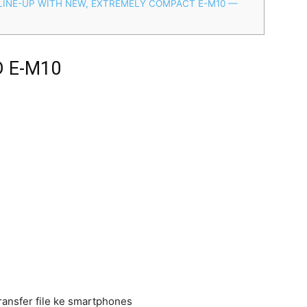
INE-UP WITH NEW, EXTREMELY COMPACT E-M10 —
D E-M10
transfer file ke smartphones