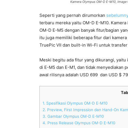
Kamera Olympus OM-D E-M10, Image C
Seperti yang pernah dirumorkan
sebelumnya
terbaru mereka yaitu OM-D E-M10. Kamera in
OM-D E-M5 dengan banyak fitur/bagian yang
itu juga memiliki beberapa fitur dari kame
TruePic VII dan built-in Wi-Fi untuk transf
Meski begitu ada fitur yang dikurangi, yait
di E-M5 dan E-M1, dan tidak menyediakan po
awal rilisnya adalah USD 699 dan USD $ 79
Tab
1.
Spesifikasi Olympus OM-D E-M10
2.
Preview, First Impression dan Hand-On K
3.
Gambar Olympus OM-D E-M10
4.
Press Release Olympus OM-D E-M10