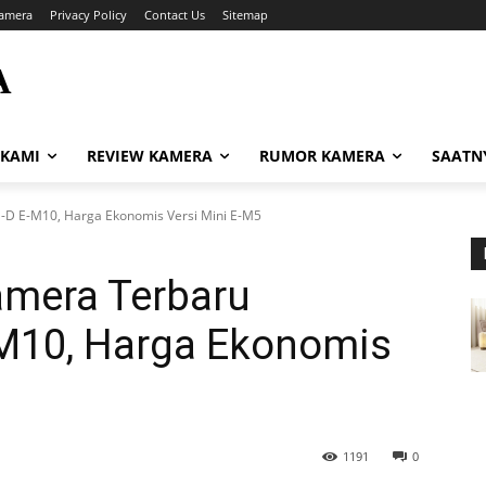
amera
Privacy Policy
Contact Us
Sitemap
A
i
 KAMI
REVIEW KAMERA
RUMOR KAMERA
SAATN
D E-M10, Harga Ekonomis Versi Mini E-M5
amera Terbaru
M10, Harga Ekonomis
1191
0