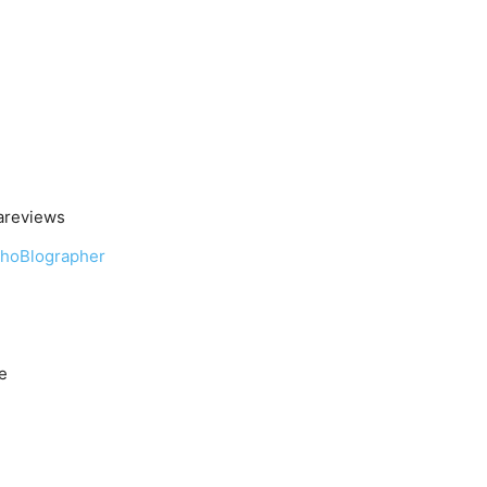
rareviews
hoBlographer
e