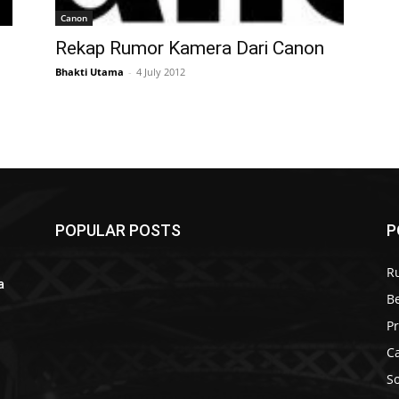
Canon
Rekap Rumor Kamera Dari Canon
Bhakti Utama
-
4 July 2012
POPULAR POSTS
P
R
a
B
r
P
C
S