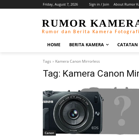
Friday, August 7, 2026
Sign in / Join
About Rumor K
RUMOR KAMER
Rumor dan Berita Kamera Fotograf
HOME
BERITA KAMERA
CATATAN
Tags
Kamera Canon Mirrorless
Tag:
Kamera Canon Mir
Canon