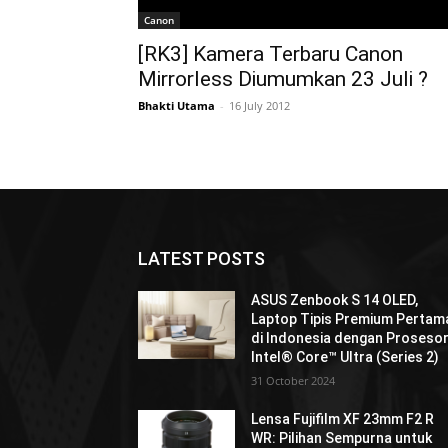
Canon
[RK3] Kamera Terbaru Canon
Mirrorless Diumumkan 23 Juli ?
Bhakti Utama
-
16 July 2012
LATEST POSTS
ASUS Zenbook S 14 OLED,
Laptop Tipis Premium Pertam
di Indonesia dengan Proseso
Intel® Core™ Ultra (Series 2)
31 October 2024
Lensa Fujifilm XF 23mm F2 R
WR: Pilihan Sempurna untuk