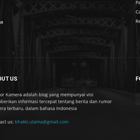
P
C
R
an
OUT US
F
r Kamera adalah blog yang mempunyai visi
erikan informasi tercepat tentang berita dan rumor
ra terbaru, dalam bahasa Indonesia
act us:
bhakti.utama@gmail.com