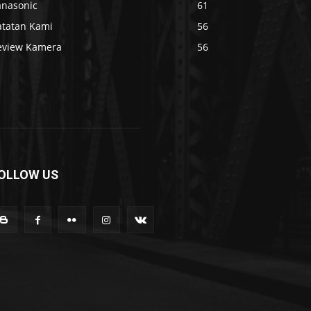
anasonic
61
atatan Kami
56
eview Kamera
56
OLLOW US