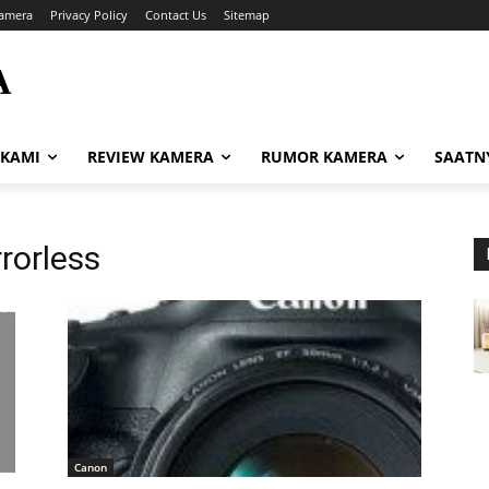
amera
Privacy Policy
Contact Us
Sitemap
A
i
 KAMI
REVIEW KAMERA
RUMOR KAMERA
SAATN
rorless
Canon