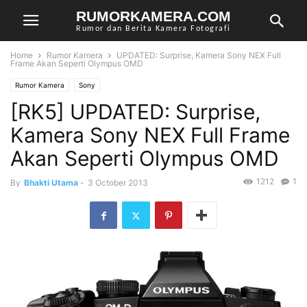
RUMORKAMERA.COM
Rumor dan Berita Kamera Fotografi
Home
Rumor Kamera
UPDATED: Surprise, Kamera Sony NEX Full
Frame Akan Seperti Olympus OMD
Rumor Kamera
Sony
[RK5] UPDATED: Surprise,
Kamera Sony NEX Full Frame
Akan Seperti Olympus OMD
1212
1
By
Bhakti Utama
-
3 October 2013