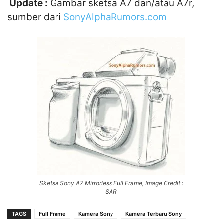
Update :
Gambar sketsa A7 dan/atau A7r,
sumber dari
SonyAlphaRumors.com
Sketsa Sony A7 Mirrorless Full Frame, Image Credit :
SAR
TAGS
Full Frame
Kamera Sony
Kamera Terbaru Sony