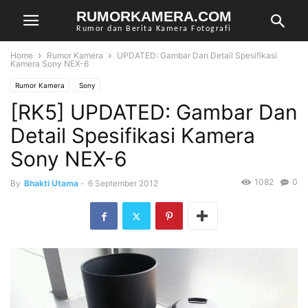
RUMORKAMERA.COM
Rumor dan Berita Kamera Fotografi
Home
Rumor Kamera
UPDATED: Gambar Dan Detail Spesifikasi
Kamera Sony NEX-6
Rumor Kamera
Sony
[RK5] UPDATED: Gambar Dan
Detail Spesifikasi Kamera
Sony NEX-6
1082
0
By
Bhakti Utama
-
6 September 2012