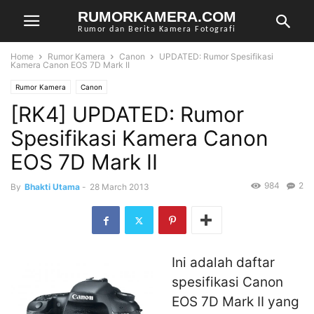
RUMORKAMERA.COM
Rumor dan Berita Kamera Fotografi
Home
Rumor Kamera
Canon
UPDATED: Rumor Spesifikasi
Kamera Canon EOS 7D Mark II
Rumor Kamera
Canon
[RK4] UPDATED: Rumor
Spesifikasi Kamera Canon
EOS 7D Mark II
984
2
By
Bhakti Utama
-
28 March 2013
Ini adalah daftar
spesifikasi Canon
EOS 7D Mark II yang