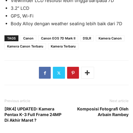
Viewfinder LCD resolusi lebih tingga daripada 7D
3.2″ LCD
GPS, Wi-Fi
Body Alloy dengan weather sealing lebih baik dari 7D
TAGS
Canon
Canon EOS 7D Mark II
DSLR
Kamera Canon
Kamera Canon Terbaru
Kamera Terbaru
Previous article
Next article
[RK4] UPDATED: Kamera
Komposisi Fotografi Oleh
Pentax K-3 Full Frame 24MP
Arbain Rambey
Di Akhir Maret ?