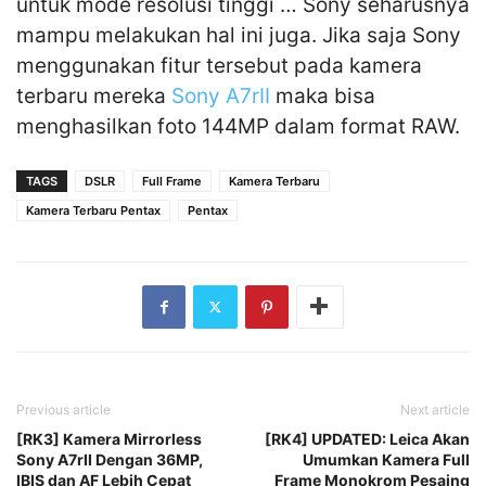
untuk mode resolusi tinggi … Sony seharusnya
mampu melakukan hal ini juga. Jika saja Sony
menggunakan fitur tersebut pada kamera
terbaru mereka
Sony A7rII
maka bisa
menghasilkan foto 144MP dalam format RAW.
TAGS
DSLR
Full Frame
Kamera Terbaru
Kamera Terbaru Pentax
Pentax
Previous article
Next article
[RK3] Kamera Mirrorless
[RK4] UPDATED: Leica Akan
Sony A7rII Dengan 36MP,
Umumkan Kamera Full
IBIS dan AF Lebih Cepat
Frame Monokrom Pesaing