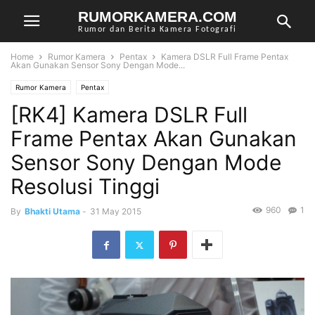
RUMORKAMERA.COM
Rumor dan Berita Kamera Fotografi
Home
Rumor Kamera
Pentax
Kamera DSLR Full Frame Pentax
Akan Gunakan Sensor Sony Dengan Mode...
Rumor Kamera
Pentax
[RK4] Kamera DSLR Full
Frame Pentax Akan Gunakan
Sensor Sony Dengan Mode
Resolusi Tinggi
960
1
By
Bhakti Utama
-
31 May 2015