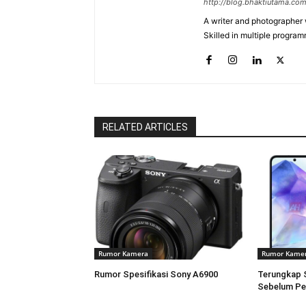
http://blog.bhaktiutama.co
A writer and photographer w
Skilled in multiple program
RELATED ARTICLES
Rumor Kamera
Rumor Kame
Rumor Spesifikasi Sony A6900
Terungkap 
Sebelum Pe