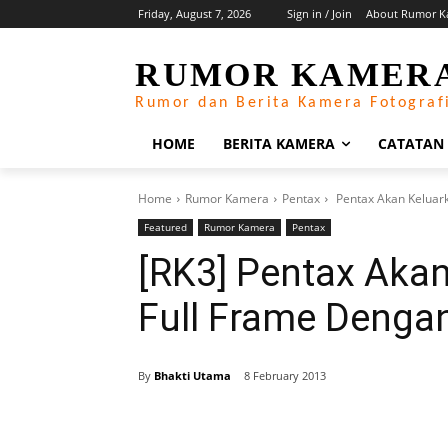
Friday, August 7, 2026
Sign in / Join
About Rumor K
RUMOR KAMER
Rumor dan Berita Kamera Fotograf
HOME
BERITA KAMERA
CATATAN
Home
Rumor Kamera
Pentax
Pentax Akan Keluar
Featured
Rumor Kamera
Pentax
[RK3] Pentax Aka
Full Frame Denga
By
Bhakti Utama
8 February 2013
Share