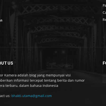
P
C
R
an
OUT US
F
r Kamera adalah blog yang mempunyai visi
erikan informasi tercepat tentang berita dan rumor
ra terbaru, dalam bahasa Indonesia
act us:
bhakti.utama@gmail.com