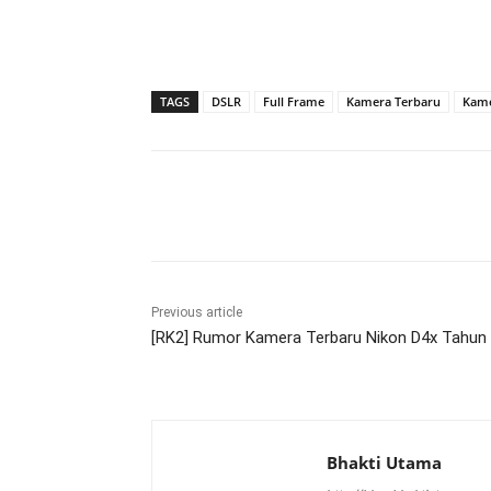
TAGS
DSLR
Full Frame
Kamera Terbaru
Kame
Share
Previous article
[RK2] Rumor Kamera Terbaru Nikon D4x Tahun 
Bhakti Utama