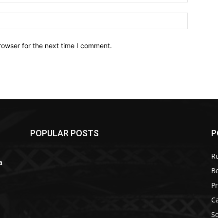
Website:
rowser for the next time I comment.
POPULAR POSTS
P
R
a
B
r
P
C
S