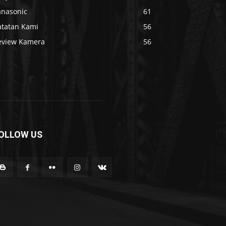
anasonic
61
atatan Kami
56
eview Kamera
56
OLLOW US