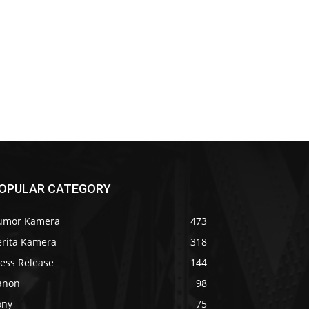
OPULAR CATEGORY
umor Kamera
473
erita Kamera
318
ress Release
144
anon
98
ony
75