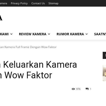
amera
Privacy Policy
Contact Us
Sitemap
A
i
 KAMI
REVIEW KAMERA
RUMOR KAMERA
SAATN
kan Kamera Full Frame Dengan Wow Faktor
n Keluarkan Kamera
n Wow Faktor
976
1