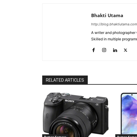
Bhakti Utama
http://blog.bhaktiutama.co
A writer and photographer w
Skilled in multiple program
RELATED ARTICLES
Rumor Kamera
Rumor Kame