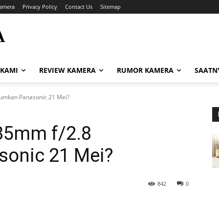
amera
Privacy Policy
Contact Us
Sitemap
A
i
 KAMI
REVIEW KAMERA
RUMOR KAMERA
SAATN
umkan Panasonic 21 Mei?
-35mm f/2.8
onic 21 Mei?
842
0