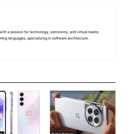
m
ith a passion for technology, astronomy, and virtual reality.
ming languages, specializing in software architecture.
ra
Rumor Kamera