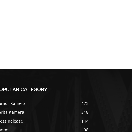
OPULAR CATEGORY
umor Kamera
473
erita Kamera
318
ress Release
144
anon
98