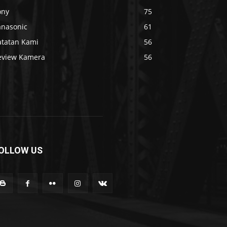
ony
75
anasonic
61
atatan Kami
56
eview Kamera
56
OLLOW US