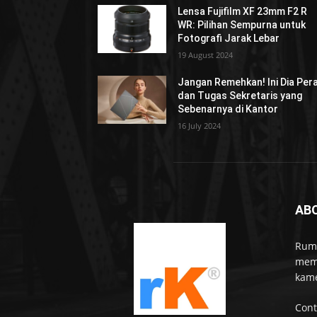
Lensa Fujifilm XF 23mm F2 R
WR: Pilihan Sempurna untuk
Fotografi Jarak Lebar
19 August 2024
Jangan Remehkan! Ini Dia Per
dan Tugas Sekretaris yang
Sebenarnya di Kantor
16 July 2024
AB
Rumo
memb
kame
Cont