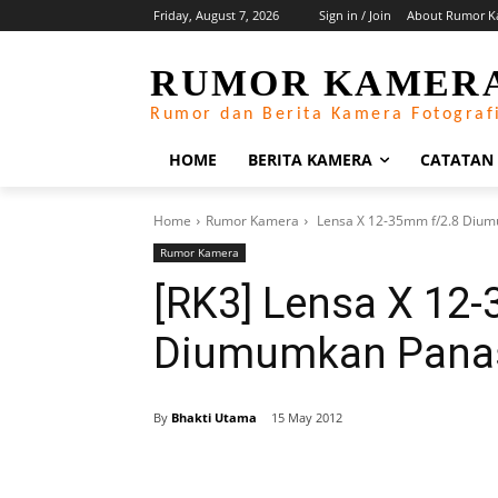
Friday, August 7, 2026
Sign in / Join
About Rumor K
RUMOR KAMER
Rumor dan Berita Kamera Fotograf
HOME
BERITA KAMERA
CATATAN
Home
Rumor Kamera
Lensa X 12-35mm f/2.8 Dium
Rumor Kamera
[RK3] Lensa X 12
Diumumkan Panas
By
Bhakti Utama
15 May 2012
Share