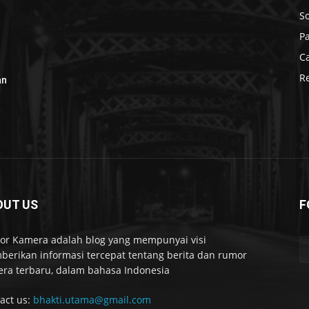
S
P
C
R
an
OUT US
F
r Kamera adalah blog yang mempunyai visi
erikan informasi tercepat tentang berita dan rumor
ra terbaru, dalam bahasa Indonesia
act us:
bhakti.utama@gmail.com