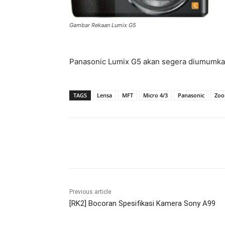
Gambar Rekaan Lumix G5
Panasonic Lumix G5 akan segera diumumkan,
TAGS
Lensa
MFT
Micro 4/3
Panasonic
Zo
Share
Previous article
[RK2] Bocoran Spesifikasi Kamera Sony A99