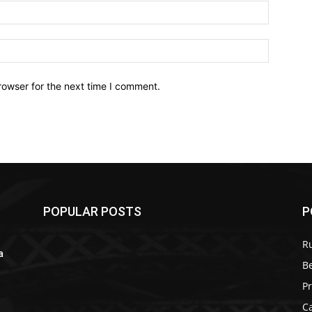
Email:*
Website:
rowser for the next time I comment.
POPULAR POSTS
P
R
a
B
r
P
C