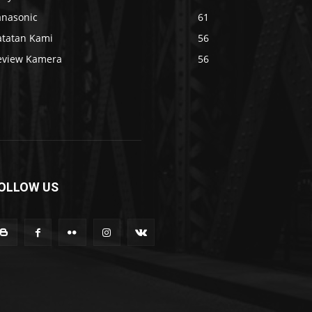
anasonic
61
atatan Kami
56
eview Kamera
56
OLLOW US