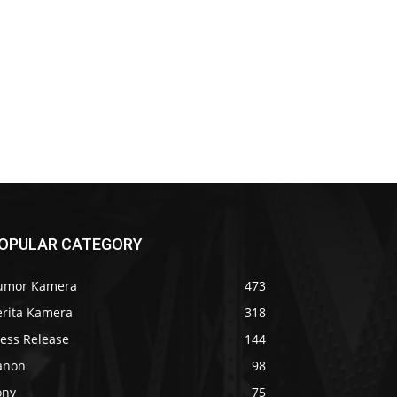
OPULAR CATEGORY
umor Kamera
473
erita Kamera
318
ress Release
144
anon
98
ony
75