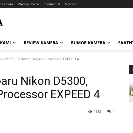
r Kamera
Privacy Policy
Contact Us
Sitemap
A
i
 KAMI
REVIEW KAMERA
RUMOR KAMERA
SAATN
n D5300, Pertama Dengan Processor EXPEED 4
baru Nikon D5300,
Processor EXPEED 4
1138
1