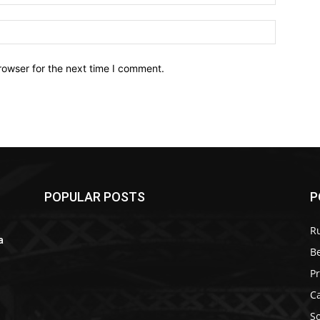
Website:
rowser for the next time I comment.
POPULAR POSTS
P
R
a
B
r
P
C
S