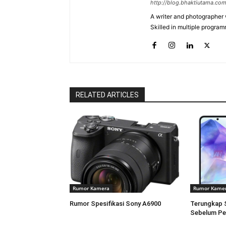
http://blog.bhaktiutama.co
A writer and photographer w
Skilled in multiple program
RELATED ARTICLES
Rumor Kamera
Rumor Kame
Rumor Spesifikasi Sony A6900
Terungkap 
Sebelum Pe