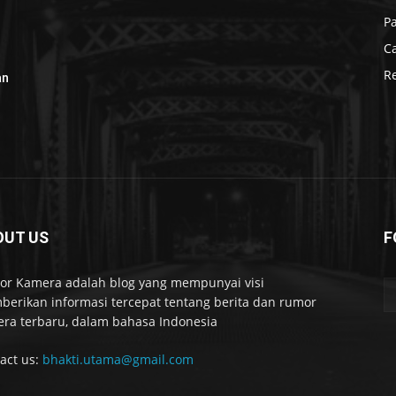
P
C
R
an
OUT US
F
r Kamera adalah blog yang mempunyai visi
erikan informasi tercepat tentang berita dan rumor
ra terbaru, dalam bahasa Indonesia
act us:
bhakti.utama@gmail.com