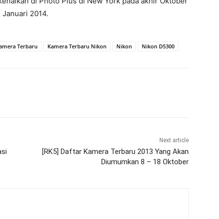
ikenalkan di Photo Plus di New York pada akhir Oktober
 Januari 2014.
amera Terbaru
Kamera Terbaru Nikon
Nikon
Nikon D5300
Next article
si
[RK5] Daftar Kamera Terbaru 2013 Yang Akan
Diumumkan 8 – 18 Oktober