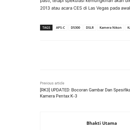
pasti, tetapi spekulasi kemungkinan akan d
2013 atau acara CES di Las Vegas pada awal
TAGS
APS-C
D5300
DSLR
Kamera Nikon
K
Share
Previous article
[RK3] UPDATED: Bocoran Gambar Dan Spesifika
Kamera Pentax K-3
Bhakti Utama