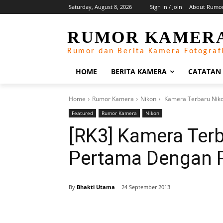
Saturday, August 8, 2026
Sign in / Join
About Rumo
RUMOR KAMER
Rumor dan Berita Kamera Fotograf
HOME
BERITA KAMERA
CATATAN
Home
Rumor Kamera
Nikon
Kamera Terbaru Niko
Featured
Rumor Kamera
Nikon
[RK3] Kamera Ter
Pertama Dengan 
By
Bhakti Utama
24 September 2013
Share