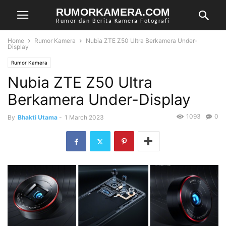
RUMORKAMERA.COM
Rumor dan Berita Kamera Fotografi
Home
Rumor Kamera
Nubia ZTE Z50 Ultra Berkamera Under-
Display
Rumor Kamera
Nubia ZTE Z50 Ultra
Berkamera Under-Display
1093
0
By
Bhakti Utama
-
1 March 2023