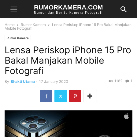
RUMORKAMERA.COM
Rumor dan Berita Kamera Fotografi
Home
Rumor Kamera
Lensa Periskop iPhone 15 Pro Bakal Manjakan
Mobile Fotografi
Rumor Kamera
Lensa Periskop iPhone 15 Pro
Bakal Manjakan Mobile
Fotografi
1182
1
By
Bhakti Utama
-
17 January 2023