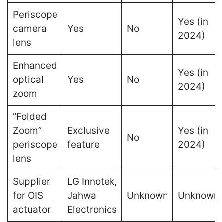
Periscope
Yes (in
camera
Yes
No
2024)
lens
Enhanced
Yes (in
optical
Yes
No
2024)
zoom
“Folded
Zoom”
Exclusive
Yes (in
No
periscope
feature
2024)
lens
Supplier
LG Innotek,
for OIS
Jahwa
Unknown
Unknown
actuator
Electronics