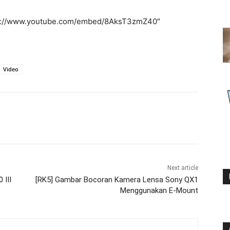
ttp://www.youtube.com/embed/8AksT3zmZ40″
Video
Next article
 III
[RK5] Gambar Bocoran Kamera Lensa Sony QX1
Menggunakan E-Mount