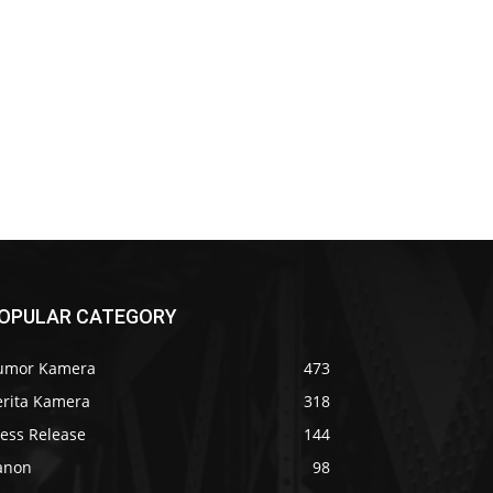
OPULAR CATEGORY
umor Kamera
473
erita Kamera
318
ress Release
144
anon
98