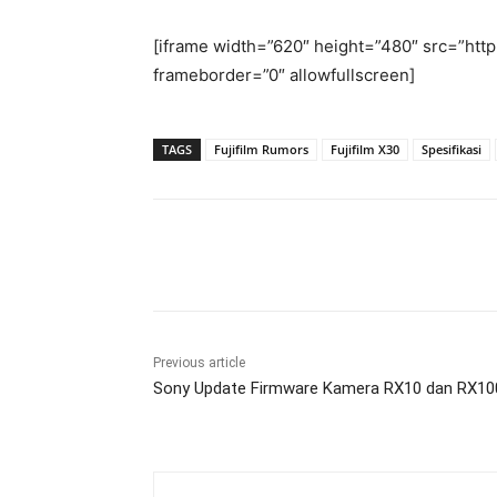
[iframe width=”620″ height=”480″ src=”h
frameborder=”0″ allowfullscreen]
TAGS
Fujifilm Rumors
Fujifilm X30
Spesifikasi
Share
Previous article
Sony Update Firmware Kamera RX10 dan RX100