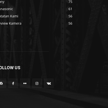
ony
75
anasonic
61
atatan Kami
56
eview Kamera
56
OLLOW US