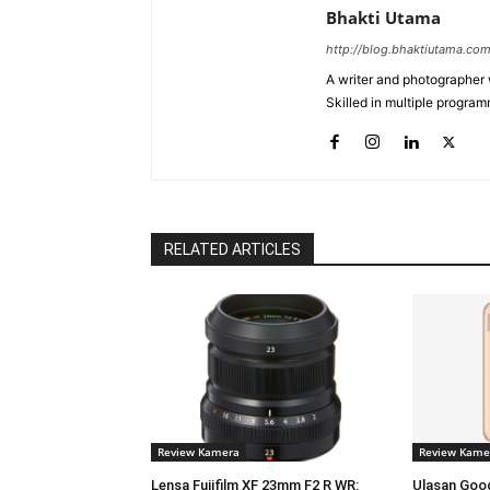
Bhakti Utama
http://blog.bhaktiutama.co
A writer and photographer w
Skilled in multiple program
RELATED ARTICLES
Review Kamera
Review Kame
Lensa Fujifilm XF 23mm F2 R WR:
Ulasan Goog