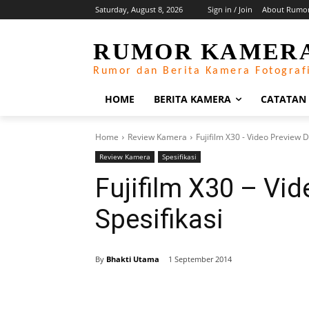
Saturday, August 8, 2026
Sign in / Join
About Rumo
RUMOR KAMER
Rumor dan Berita Kamera Fotograf
HOME
BERITA KAMERA
CATATAN
Home
Review Kamera
Fujifilm X30 - Video Preview D
Review Kamera
Spesifikasi
Fujifilm X30 – Vi
Spesifikasi
By
Bhakti Utama
1 September 2014
Share