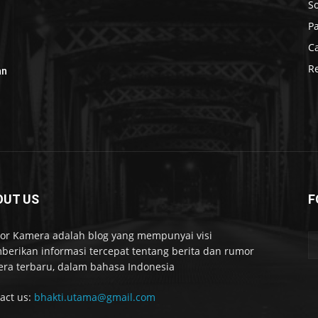
S
P
C
R
an
OUT US
F
r Kamera adalah blog yang mempunyai visi
erikan informasi tercepat tentang berita dan rumor
ra terbaru, dalam bahasa Indonesia
act us:
bhakti.utama@gmail.com