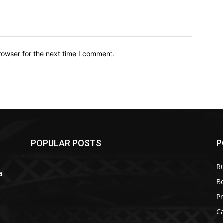
Website:
rowser for the next time I comment.
POPULAR POSTS
P
R
a
B
r
P
C