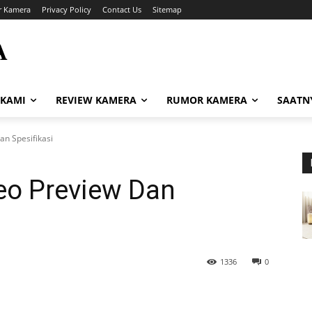
r Kamera
Privacy Policy
Contact Us
Sitemap
A
i
 KAMI
REVIEW KAMERA
RUMOR KAMERA
SAATN
an Spesifikasi
deo Preview Dan
1336
0