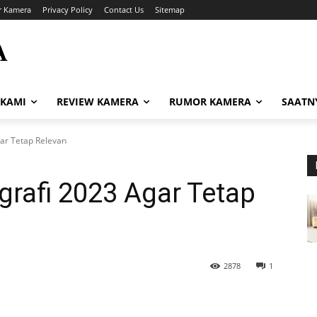
r Kamera
Privacy Policy
Contact Us
Sitemap
A
i
 KAMI
REVIEW KAMERA
RUMOR KAMERA
SAATN
gar Tetap Relevan
grafi 2023 Agar Tetap
2878
1