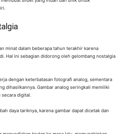
membuat siluet yang indah dan unik untuk
ri.
algia
an minat dalam beberapa tahun terakhir karena
di. Hal ini sebagian didorong oleh gelombang nostalgia
rja dengan keterbatasan fotografi analog, sementara
ng dihasilkannya. Gambar analog seringkali memiliki
secara digital.
mbah daya tariknya, karena gambar dapat dicetak dan
alog menyediakan tautan ke masa lalu, memungkinkan