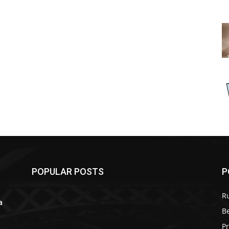
POPULAR POSTS
P
R
a
B
r
P