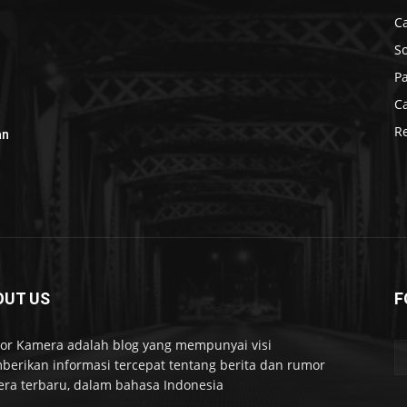
C
S
P
C
R
an
OUT US
F
r Kamera adalah blog yang mempunyai visi
erikan informasi tercepat tentang berita dan rumor
ra terbaru, dalam bahasa Indonesia