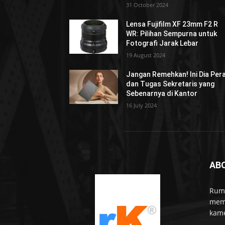
31 October 2024
Lensa Fujifilm XF 23mm F2 R
WR: Pilihan Sempurna untuk
Fotografi Jarak Lebar
19 August 2024
Jangan Remehkan! Ini Dia Per
dan Tugas Sekretaris yang
Sebenarnya di Kantor
16 July 2024
AB
Rumo
memb
kame