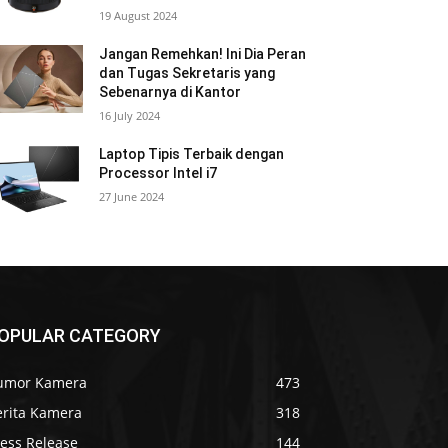
19 August 2024
Jangan Remehkan! Ini Dia Peran
dan Tugas Sekretaris yang
Sebenarnya di Kantor
16 July 2024
Laptop Tipis Terbaik dengan
Processor Intel i7
27 June 2024
OPULAR CATEGORY
umor Kamera
473
erita Kamera
318
ress Release
144