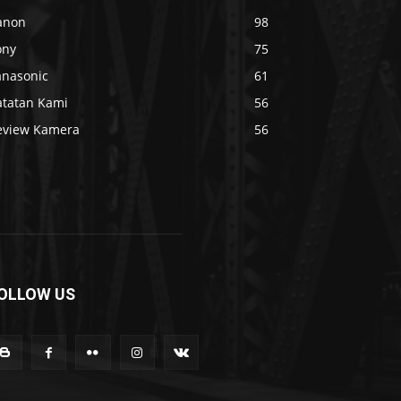
anon
98
ony
75
anasonic
61
atatan Kami
56
eview Kamera
56
OLLOW US