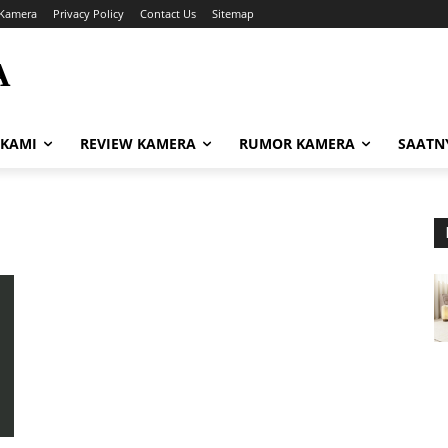
Kamera
Privacy Policy
Contact Us
Sitemap
A
i
 KAMI
REVIEW KAMERA
RUMOR KAMERA
SAATN