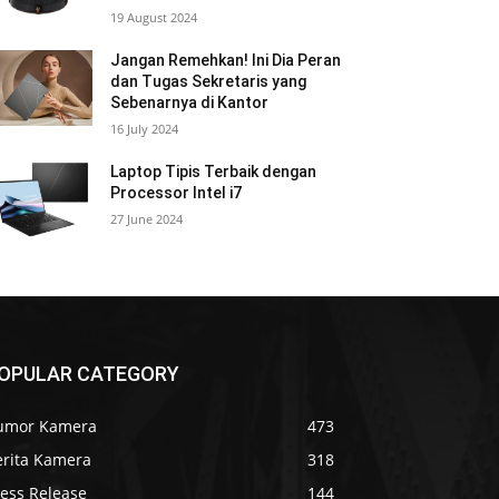
19 August 2024
Jangan Remehkan! Ini Dia Peran
dan Tugas Sekretaris yang
Sebenarnya di Kantor
16 July 2024
Laptop Tipis Terbaik dengan
Processor Intel i7
27 June 2024
OPULAR CATEGORY
umor Kamera
473
erita Kamera
318
ress Release
144