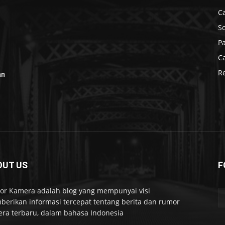
C
S
P
C
R
an
OUT US
F
r Kamera adalah blog yang mempunyai visi
erikan informasi tercepat tentang berita dan rumor
ra terbaru, dalam bahasa Indonesia