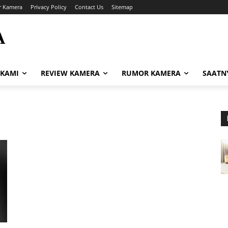
r Kamera
Privacy Policy
Contact Us
Sitemap
A
i
 KAMI
REVIEW KAMERA
RUMOR KAMERA
SAATN