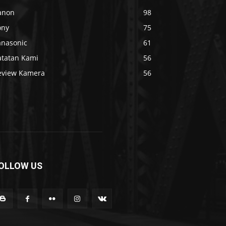
anon
98
ony
75
anasonic
61
atatan Kami
56
eview Kamera
56
OLLOW US