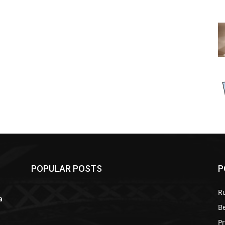
POPULAR POSTS
P
R
a
B
r
P