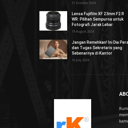
31 October 2024
Lensa Fujifilm XF 23mm F2 R
WR: Pilihan Sempurna untuk
Fotografi Jarak Lebar
19 August 2024
Jangan Remehkan! Ini Dia Per
dan Tugas Sekretaris yang
Sebenarnya di Kantor
16 July 2024
AB
Rumo
memb
kame