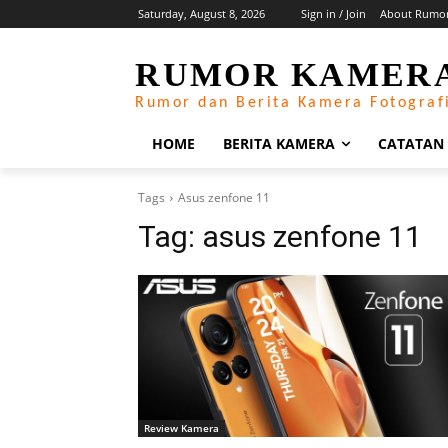
Saturday, August 8, 2026
Sign in / Join
About Rumo
RUMOR KAMER
Rumor dan Berita Kamera Fotograf
HOME
BERITA KAMERA
CATATAN
Tags
Asus zenfone 11
Tag:
asus zenfone 11
Review Kamera