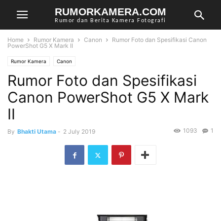
RUMORKAMERA.COM
Rumor dan Berita Kamera Fotografi
Home
Rumor Kamera
Canon
Rumor Foto dan Spesifikasi Canon
PowerShot G5 X Mark II
Rumor Kamera
Canon
Rumor Foto dan Spesifikasi
Canon PowerShot G5 X Mark
II
1093
1
By
Bhakti Utama
-
2 July 2019