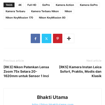
TAGS
4K
Full HD
GoPro
Kamera Action
Kamera GoPro
Kamera Terbaru
Kamera Terbaru Nikon
Nikon
Nikon KeyMission 170
Nikon KeyMission 80
Previous article
Next article
[RK3] Nikon Patenkan Lensa
[RK5] Kamera Instan Leica
Zoom 75x Setara 20-
Sofort, Praktis, Modis dan
1620mm untuk Sensor 1 Inci
Klasik
Bhakti Utama
http://blog.bhaktiutama.com