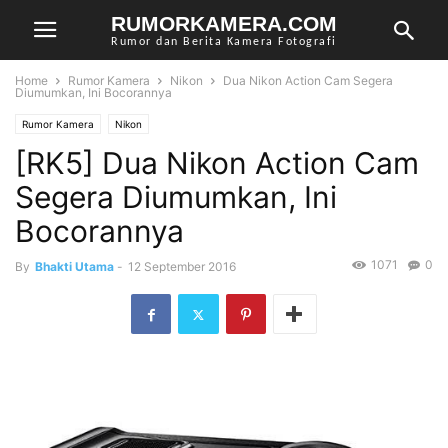
RUMORKAMERA.COM
Rumor dan Berita Kamera Fotografi
Home
Rumor Kamera
Nikon
Dua Nikon Action Cam Segera
Diumumkan, Ini Bocorannya
Rumor Kamera
Nikon
[RK5] Dua Nikon Action Cam
Segera Diumumkan, Ini
Bocorannya
1071
0
By
Bhakti Utama
-
12 September 2016