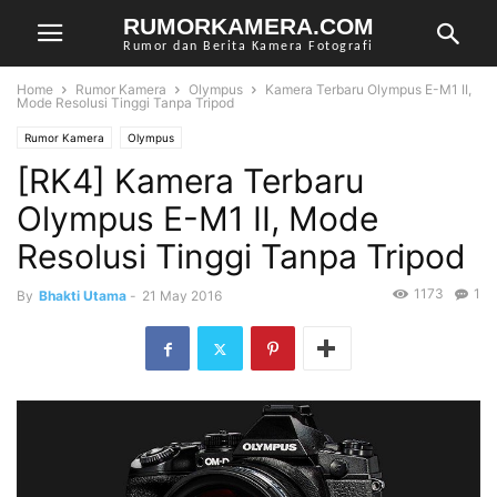
RUMORKAMERA.COM
Rumor dan Berita Kamera Fotografi
Home
Rumor Kamera
Olympus
Kamera Terbaru Olympus E-M1 II,
Mode Resolusi Tinggi Tanpa Tripod
Rumor Kamera
Olympus
[RK4] Kamera Terbaru
Olympus E-M1 II, Mode
Resolusi Tinggi Tanpa Tripod
1173
1
By
Bhakti Utama
-
21 May 2016