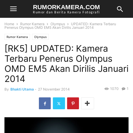
RUMORKAMERA.COM
Rumor dan Berita Kamera Fotografi
Home
Rumor Kamera
Olympus
UPDATED: Kamera Terbaru
Penerus Olympus OMD EM5 Akan Dirilis Januari 2014
Rumor Kamera
Olympus
[RK5] UPDATED: Kamera
Terbaru Penerus Olympus
OMD EM5 Akan Dirilis Januari
2014
1070
1
By
Bhakti Utama
-
27 November 2014