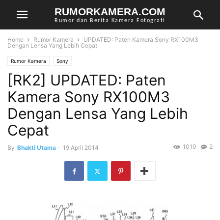
RUMORKAMERA.COM
Rumor dan Berita Kamera Fotografi
Home
Rumor Kamera
UPDATED: Paten Kamera Sony RX100M3
Dengan Lensa Yang Lebih Cepat
Rumor Kamera
Sony
[RK2] UPDATED: Paten
Kamera Sony RX100M3
Dengan Lensa Yang Lebih
Cepat
1019
2
By
Bhakti Utama
-
19 April 2014