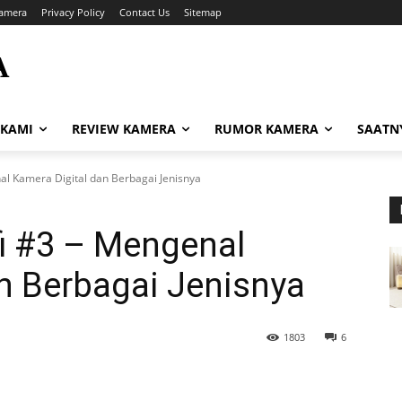
amera
Privacy Policy
Contact Us
Sitemap
A
i
 KAMI
REVIEW KAMERA
RUMOR KAMERA
SAATN
al Kamera Digital dan Berbagai Jenisnya
i #3 – Mengenal
n Berbagai Jenisnya
1803
6