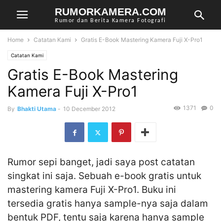
RUMORKAMERA.COM
Rumor dan Berita Kamera Fotografi
Home
Catatan Kami
Gratis E-Book Mastering Kamera Fuji X-Pro1
Catatan Kami
Gratis E-Book Mastering
Kamera Fuji X-Pro1
1371
0
By
Bhakti Utama
-
10 December 2012
Rumor sepi banget, jadi saya post catatan
singkat ini saja. Sebuah e-book gratis untuk
mastering kamera Fuji X-Pro1. Buku ini
tersedia gratis hanya sample-nya saja dalam
bentuk PDF, tentu saja karena hanya sample