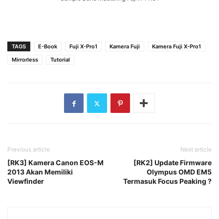
TAGS
E-Book
Fuji X-Pro1
Kamera Fuji
Kamera Fuji X-Pro1
Mirrorless
Tutorial
Previous article
Next article
[RK3] Kamera Canon EOS-M
[RK2] Update Firmware
2013 Akan Memiliki
Olympus OMD EM5
Viewfinder
Termasuk Focus Peaking ?