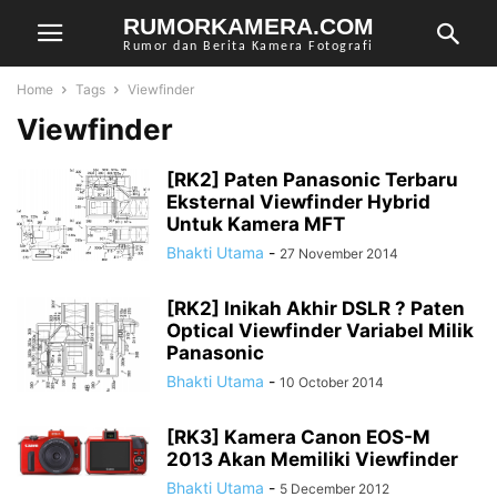
RUMORKAMERA.COM
Rumor dan Berita Kamera Fotografi
Home
Tags
Viewfinder
Viewfinder
[RK2] Paten Panasonic Terbaru
Eksternal Viewfinder Hybrid
Untuk Kamera MFT
Bhakti Utama
-
27 November 2014
[RK2] Inikah Akhir DSLR ? Paten
Optical Viewfinder Variabel Milik
Panasonic
Bhakti Utama
-
10 October 2014
[RK3] Kamera Canon EOS-M
2013 Akan Memiliki Viewfinder
Bhakti Utama
-
5 December 2012