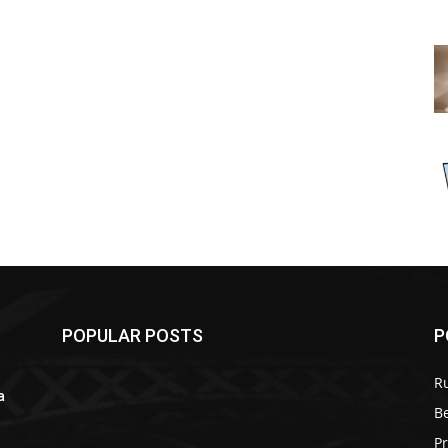
POPULAR POSTS
P
R
a
B
r
P