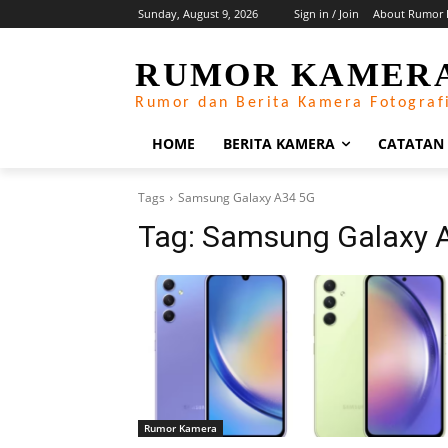
Sunday, August 9, 2026
Sign in / Join
About Rumor 
RUMOR KAMER
Rumor dan Berita Kamera Fotograf
HOME
BERITA KAMERA
CATATAN
Tags
Samsung Galaxy A34 5G
Tag:
Samsung Galaxy 
Rumor Kamera