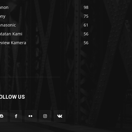
anon
98
ony
75
anasonic
61
atatan Kami
56
eview Kamera
56
OLLOW US