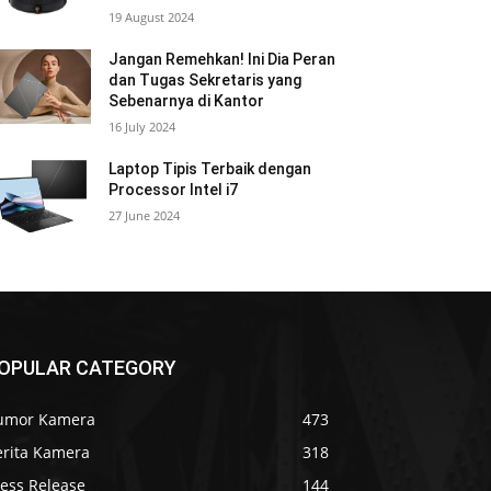
19 August 2024
Jangan Remehkan! Ini Dia Peran
dan Tugas Sekretaris yang
Sebenarnya di Kantor
16 July 2024
Laptop Tipis Terbaik dengan
Processor Intel i7
27 June 2024
OPULAR CATEGORY
umor Kamera
473
erita Kamera
318
ress Release
144