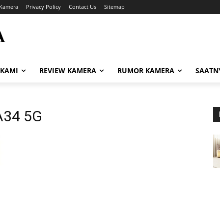
Kamera
Privacy Policy
Contact Us
Sitemap
A
i
 KAMI
REVIEW KAMERA
RUMOR KAMERA
SAATN
A34 5G