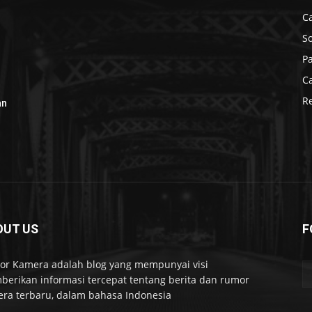
C
S
P
C
R
an
OUT US
F
r Kamera adalah blog yang mempunyai visi
erikan informasi tercepat tentang berita dan rumor
ra terbaru, dalam bahasa Indonesia