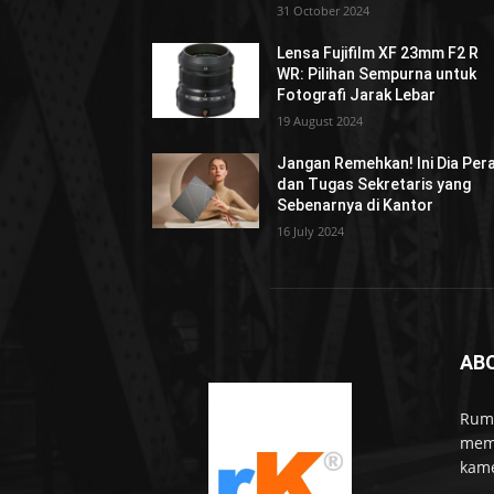
31 October 2024
Lensa Fujifilm XF 23mm F2 R
WR: Pilihan Sempurna untuk
Fotografi Jarak Lebar
19 August 2024
Jangan Remehkan! Ini Dia Per
dan Tugas Sekretaris yang
Sebenarnya di Kantor
16 July 2024
AB
Rumo
memb
kame